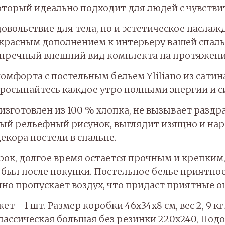
оторый идеально подходит для людей с чувстви
 удовольствие для тела, но и эстетическое насл
красным дополнением к интерьеру вашей спаль
упречный внешний вид комплекта на протяжени
комфорта с постельным бельем Yliliano из сат
росыпайтесь каждое утро полными энергии и с
изготовлен из 100 % хлопка, не вызывает раздр
ивый рельефный рисунок, выглядит изящно и н
декора постели в спальне.
ок, долгое время остается прочным и крепким, 
был после покупки. Постельное белье приятное к
чно пропускает воздух, что придаст приятные о
 - 1 шт. Размер коробки 46х34х8 см, вес 2, 9 кг
классическая большая без резинки 220х240, Под