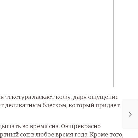
тая текстура ласкает кожу, даря ощущение
Ком
ет деликатным блеском, который придает
пост
бель
е
крас
ышать во время сна. Он прекрасно
4 9
тный сон в любое время года. Кроме того,