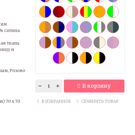
шим
% сатина.
ая ткань
ницу и
ным, Розово
В корзину
и) 70 x 70
В ИЗБРАННОЕ
СРАВНИТЬ ТОВАР