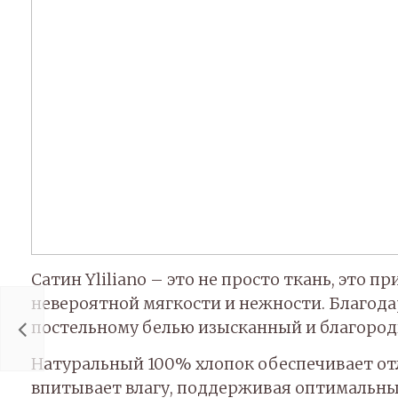
Сатин Yliliano – это не просто ткань, это 
Комплект
невероятной мягкости и нежности. Благод
постельного
белья сатин
постельному белью изысканный и благород
евро желто-
сер...
Натуральный 100% хлопок обеспечивает от
4 999 руб.
впитывает влагу, поддерживая оптимальный