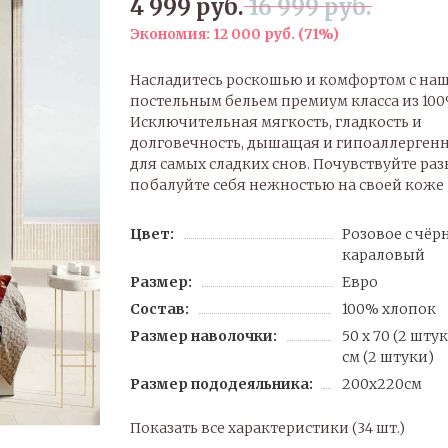
4 999 руб.
16 999 руб.
Экономия:
12 000 руб.
(
71%
)
Насладитесь роскошью и комфортом с на
постельным бельем премиум класса из 100
Исключительная мягкость, гладкость и
долговечность, дышащая и гипоаллергенн
для самых сладких снов. Почувствуйте раз
побалуйте себя нежностью на своей коже
Цвет:
Розовое с чёр
караловый
Размер:
Евро
Состав:
100% хлопок
Размер наволочки:
50 x 70 (2 штук
см (2 штуки)
Размер пододеяльника:
200x220см
Показать все характеристики (34 шт.)