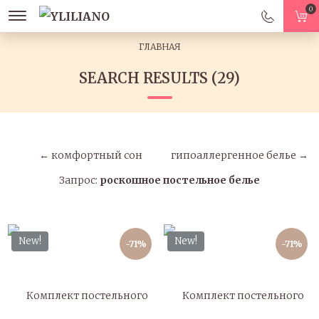
0
ГЛАВНАЯ
SEARCH RESULTS (29)
← комфортный сон
гипоаллергенное белье →
Запрос:
роскошное постельное белье
New!
New!
-71%
-71%